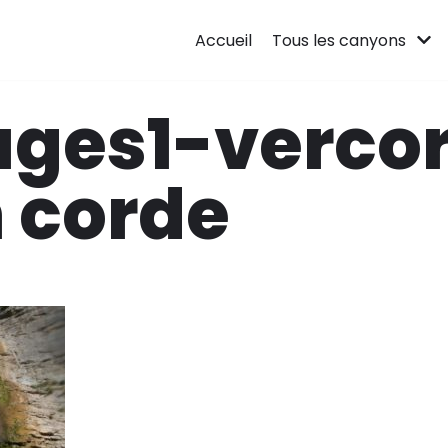
Accueil
Tous les canyons
uges1-verco
 corde