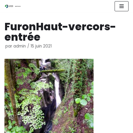
Aller
FuronHaut-vercors-
au
contenu
entrée
par
admin
15 juin 2021