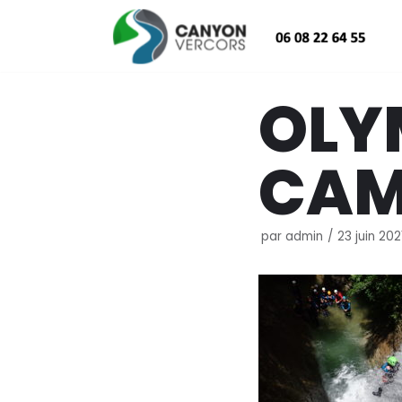
Aller
au
contenu
OLY
CAM
par
admin
23 juin 202