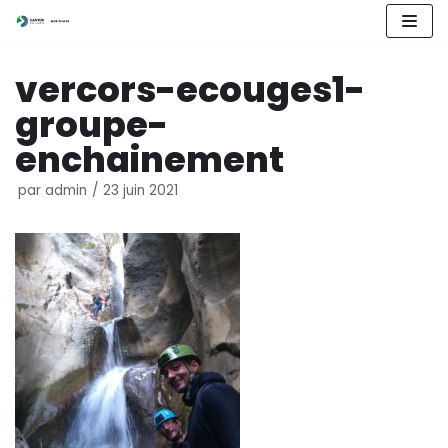
Aller
vercors-ecouges1-
au
contenu
groupe-
enchainement
par
admin
23 juin 2021