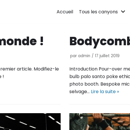
Accueil
Tous les canyons
 monde !
Bodycomb
par
admin
17 juillet 2019
emier article. Modifiez-le
Introduction Pour-over med
 !
bulb palo santo poke ethic
photo booth. Bespoke mic
selvage…
Lire la suite »