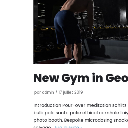
New Gym in Ge
par
admin
17 juillet 2019
Introduction Pour-over meditation schlitz
bulb palo santo poke ethical cornhole tai
photo booth. Bespoke microdosing snack
selvage…
Lire la suite »