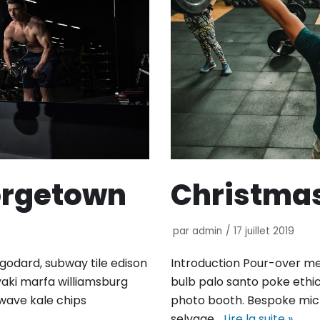
orgetown
Christma
par
admin
17 juillet 2019
 godard, subway tile edison
Introduction Pour-over med
yaki marfa williamsburg
bulb palo santo poke ethic
wave kale chips
photo booth. Bespoke mic
selvage…
Lire la suite »