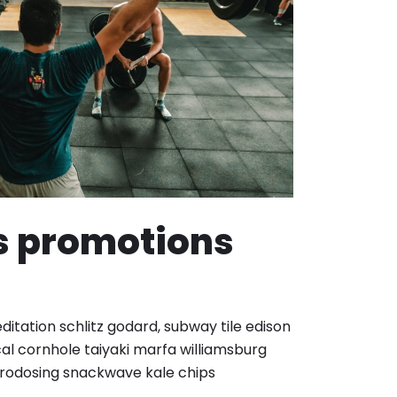
s promotions
itation schlitz godard, subway tile edison
al cornhole taiyaki marfa williamsburg
rodosing snackwave kale chips