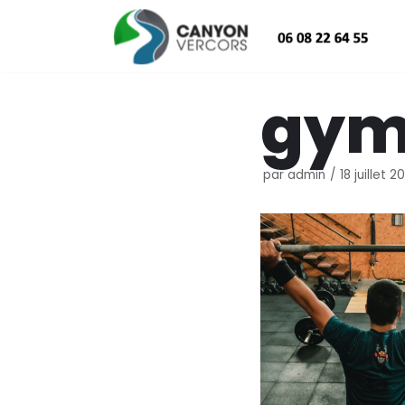
Aller
au
contenu
gym
par
admin
18 juillet 2