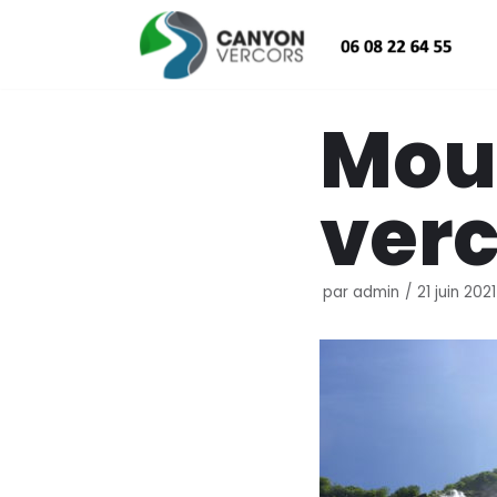
Aller
au
contenu
Mou
verc
par
admin
21 juin 2021