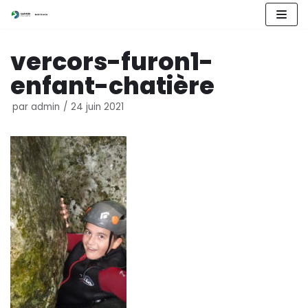
Aller
vercors-furon1-
au
contenu
enfant-chatière
par
admin
24 juin 2021